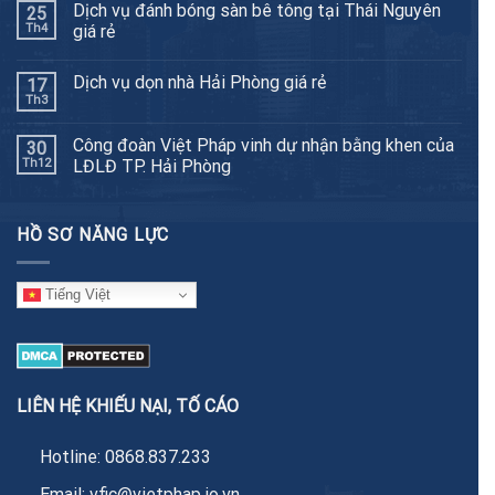
Dịch vụ đánh bóng sàn bê tông tại Thái Nguyên
25
Th4
giá rẻ
Dịch vụ dọn nhà Hải Phòng giá rẻ
17
Th3
Công đoàn Việt Pháp vinh dự nhận bằng khen của
30
Th12
LĐLĐ TP. Hải Phòng
HỒ SƠ NĂNG LỰC
Tiếng Việt
LIÊN HỆ KHIẾU NẠI, TỐ CÁO
Hotline:
0868.837.233
Email:
vfic@vietphap.io.vn