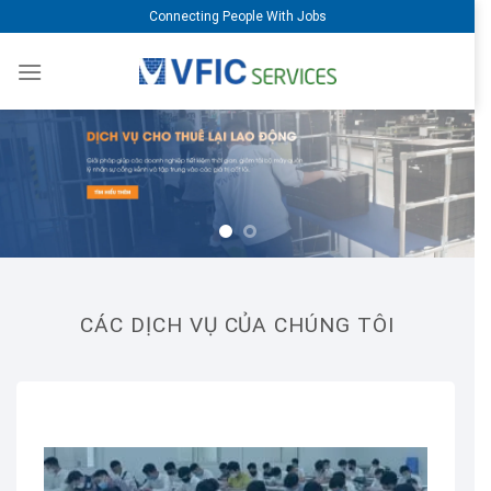
Skip
Connecting People With Jobs
to
content
CÁC DỊCH VỤ CỦA CHÚNG TÔI