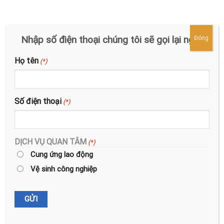
Tỉnh thành
(*)
Nhập số điện thoại chúng tôi sẽ gọi lại ngay
Đóng
Dịch vụ quan tâm
(*)
Họ tên
(*)
VỊ TRÍ CẦN TUYỂN
Số điện thoại
(*)
(*)
Khối sản xuất trực tiếp
Khối quản lý
DỊCH VỤ QUAN TÂM
(*)
Nhân viên văn phòng
Cung ứng lao động
Bảo vệ
Vệ sinh công nghiệp
Bán hàng
Lễ tân
Khác: