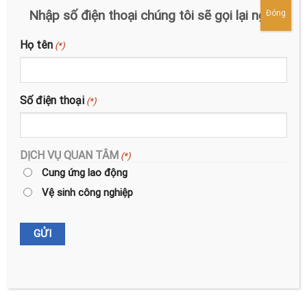
SUẤT ĂN CÔNG NGHIỆP
Nhập số điện thoại chúng tôi sẽ gọi lại ngay
Đóng
Họ tên
(*)
Số điện thoại
(*)
DỊCH VỤ QUAN TÂM
(*)
Cung ứng lao động
Vệ sinh công nghiệp