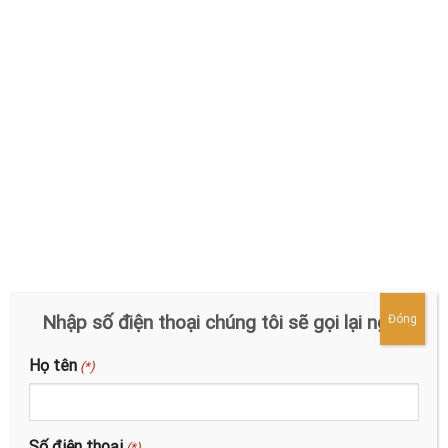
Nhập số điện thoại chúng tôi sẽ gọi lại ngay
Đóng
Họ tên
(*)
Số điện thoại
(*)