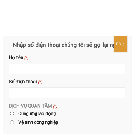
Nhập số điện thoại chúng tôi sẽ gọi lại ngay
Đóng
Dịch vụ tổng vệ sinh nhà xưởng của VFIC Services là giải
pháp làm sạch hoàn hảo cho các doanh nghiệp. Giới thiệu
Họ tên
(*)
về dịch vụ tổng vệ sinh nhà xưởng Tổng vệ sinh nhà
xưởng là thực hiện các công việc dọn vệ sinh, làm sạch
trần, sàn, vách, và các thiết bị máy […]
Số điện thoại
(*)
CONTINUE READING
→
DỊCH VỤ QUAN TÂM
(*)
Cung ứng lao động
1
2
3
4
Vệ sinh công nghiệp