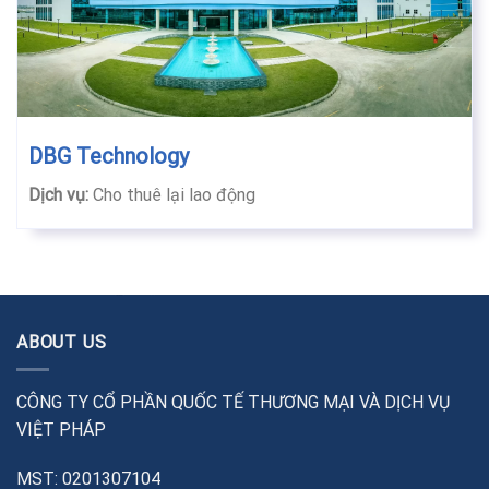
DBG Technology
Dịch vụ:
Cho thuê lại lao động
ABOUT US
CÔNG TY CỔ PHẦN QUỐC TẾ THƯƠNG MẠI VÀ DỊCH VỤ
VIỆT PHÁP
MST: 0201307104