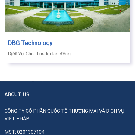
DBG Technology
Dịch vụ:
Cho thuê lại lao động
ABOUT US
CÔNG TY CỔ PHẦN QUỐC TẾ THƯƠNG MẠI VÀ DỊCH VỤ
VIỆT PHÁP
MST: 0201307104