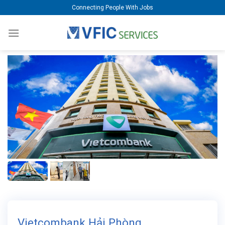
Skip
Connecting People With Jobs
to
content
Vietcombank Hải Phòng