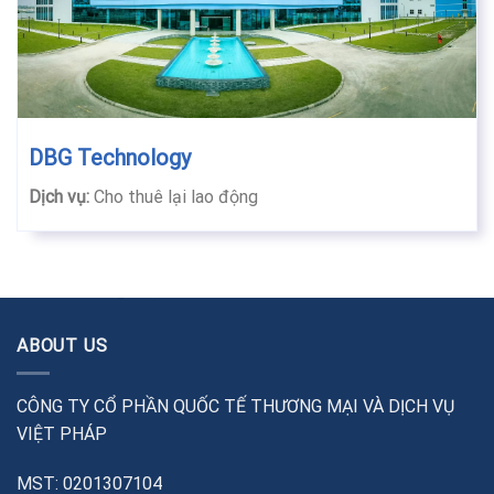
DBG Technology
Dịch vụ:
Cho thuê lại lao động
ABOUT US
CÔNG TY CỔ PHẦN QUỐC TẾ THƯƠNG MẠI VÀ DỊCH VỤ
VIỆT PHÁP
MST: 0201307104