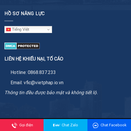
HỒ SƠ NĂNG LỰC
Tiếng Việt
LIÊN HỆ KHIẾU NẠI, TỐ CÁO
Hotline:
0868.837.233
Email:
vfic@vietphap.io.vn
Thông tin đều được bảo mật và không tiết lộ.
Copyright 2026 ©
VFIC Services
| services@vfic.com.vn
Gọi điện
Chat Zalo
Chat Facebook