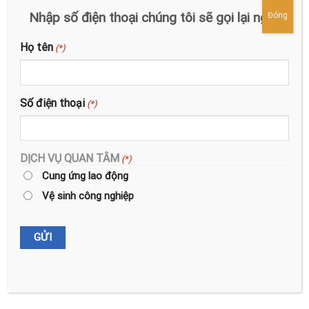
Vệ sinh công nghiệp
Nhập số điện thoại chúng tôi sẽ gọi lại ngay
Đóng
Họ tên
(*)
BẠN CẦN TƯ VẤN THÊM?
Số điện thoại
(*)
Hải phòng
DỊCH VỤ QUAN TÂM
0962.548.483
(*)
(Mr. Hải Anh)
Cung ứng lao động
Vệ sinh công nghiệp
Hà Nội
0989.511.573
(Mrs. Oanh)