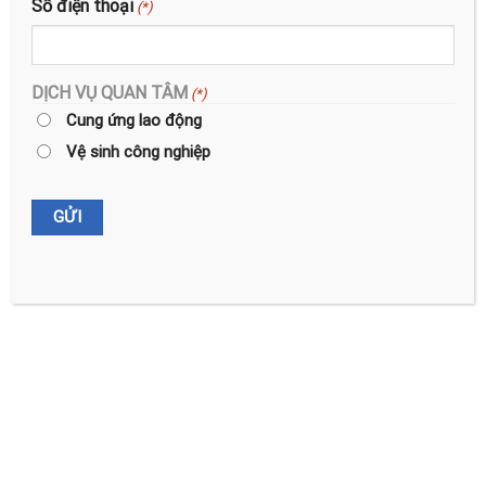
Số điện thoại
(*)
DỊCH VỤ QUAN TÂM
(*)
BÀI VIẾT MỚI
Cung ứng lao động
Vệ sinh công nghiệp
Dịch vụ vệ sinh công nghiệp tại Quảng Ninh
Dịch vụ đánh bóng sàn bê tông tại Thái Nguyên giá rẻ
Dịch vụ dọn nhà Hải Phòng giá rẻ
Công đoàn Việt Pháp vinh dự nhận bằng khen của LĐLĐ
TP. Hải Phòng
Dịch vụ tổng vệ sinh nhà xưởng