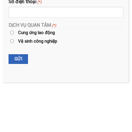
Số điện thoại
(*)
DỊCH VỤ QUAN TÂM
(*)
BÀI VIẾT MỚI
Cung ứng lao động
Vệ sinh công nghiệp
Dịch vụ vệ sinh công nghiệp tại Quảng Ninh
Dịch vụ đánh bóng sàn bê tông tại Thái Nguyên giá rẻ
Dịch vụ dọn nhà Hải Phòng giá rẻ
Công đoàn Việt Pháp vinh dự nhận bằng khen của LĐLĐ
TP. Hải Phòng
Dịch vụ tổng vệ sinh nhà xưởng